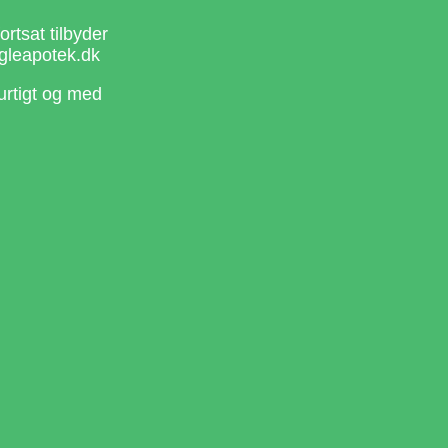
rtsat tilbyder
gleapotek.dk
urtigt og med