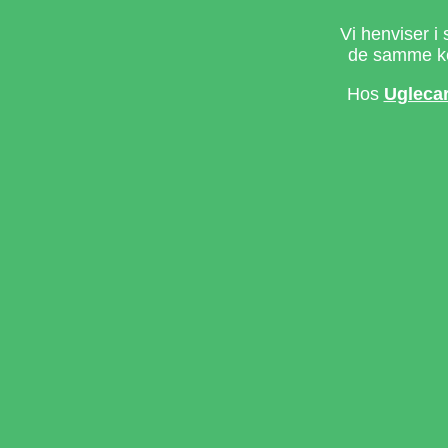
Vi henviser i 
de samme ke
Hos
Ugleca