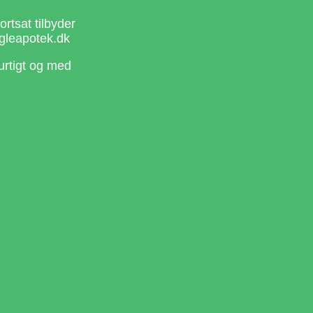
rtsat tilbyder
gleapotek.dk
urtigt og med