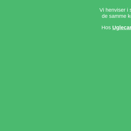
Vi henviser i 
de samme ke
Hos
Ugleca