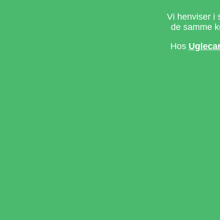
Vi henviser i 
de samme ke
Hos
Ugleca