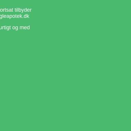
rtsat tilbyder
gleapotek.dk
urtigt og med