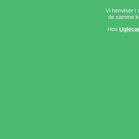
Vi henviser i 
de samme ke
Hos
Ugleca