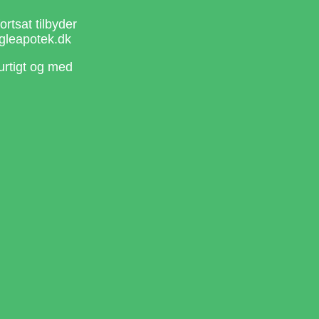
rtsat tilbyder
gleapotek.dk
urtigt og med