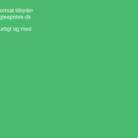
rtsat tilbyder
gleapotek.dk
urtigt og med