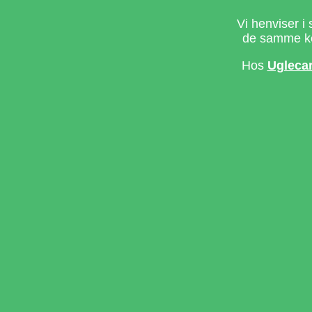
Vi henviser i 
de samme ke
Hos
Ugleca