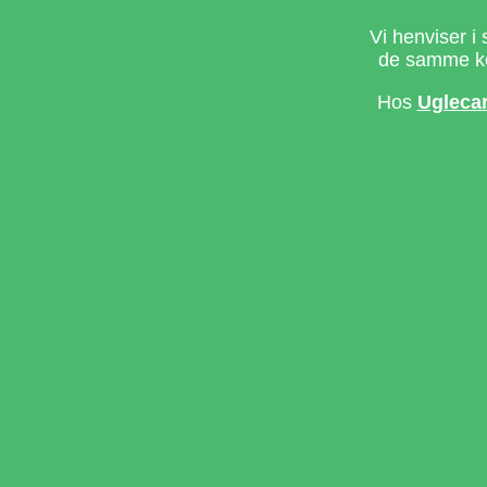
Vi henviser i 
de samme ke
Hos
Ugleca