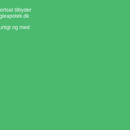
rtsat tilbyder
gleapotek.dk
urtigt og med