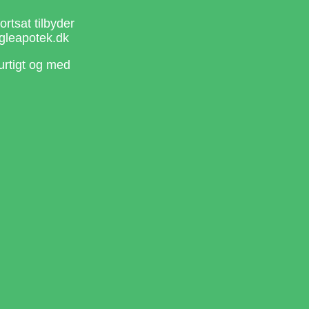
rtsat tilbyder
gleapotek.dk
urtigt og med