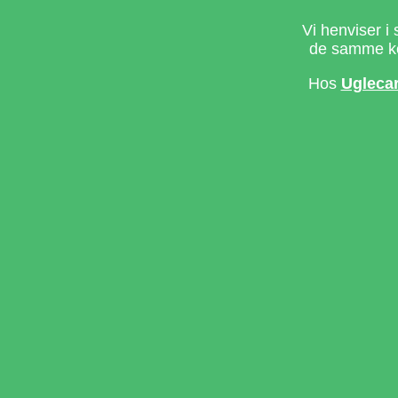
Vi henviser i 
de samme ke
Hos
Ugleca