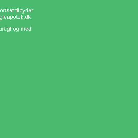
rtsat tilbyder
gleapotek.dk
urtigt og med