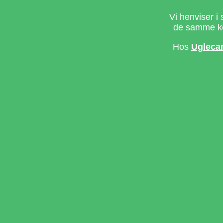
Vi henviser i 
de samme ke
Hos
Ugleca