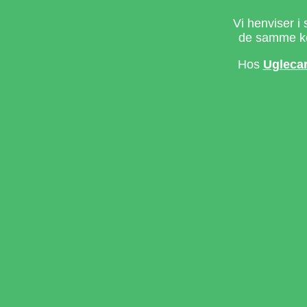
Vi henviser i 
de samme ke
Hos
Ugleca