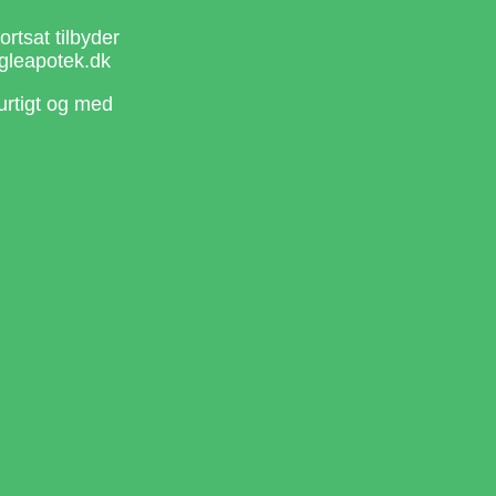
rtsat tilbyder
gleapotek.dk
urtigt og med