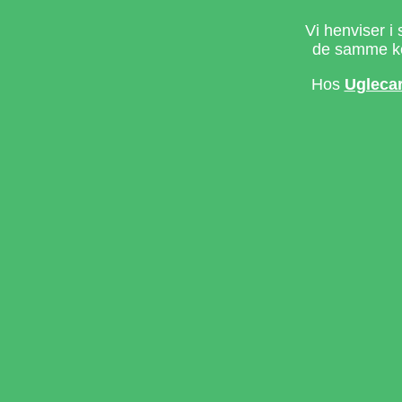
Vi henviser i 
de samme ke
Hos
Ugleca