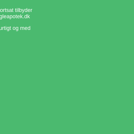
rtsat tilbyder
gleapotek.dk
urtigt og med