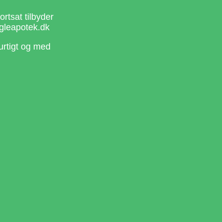
rtsat tilbyder
gleapotek.dk
urtigt og med