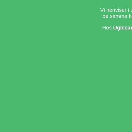
Vi henviser i 
de samme ke
Hos
Ugleca