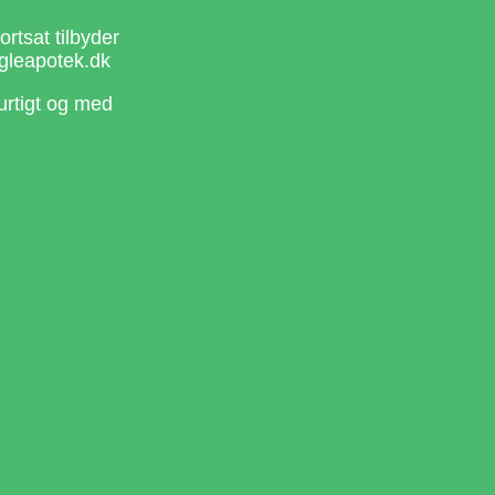
rtsat tilbyder
gleapotek.dk
urtigt og med