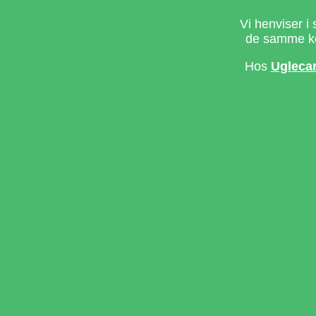
Vi henviser i 
de samme ke
Hos
Ugleca