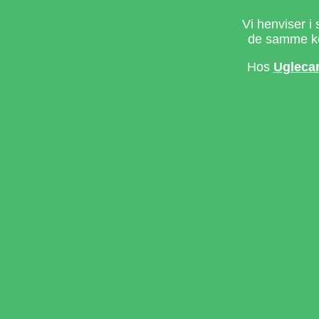
Vi henviser i 
de samme ke
Hos
Ugleca