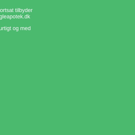
rtsat tilbyder
gleapotek.dk
urtigt og med