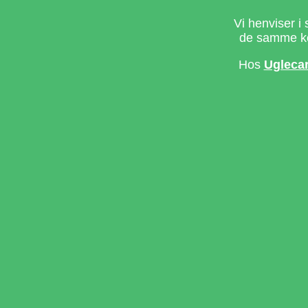
Vi henviser i 
de samme ke
Hos
Ugleca