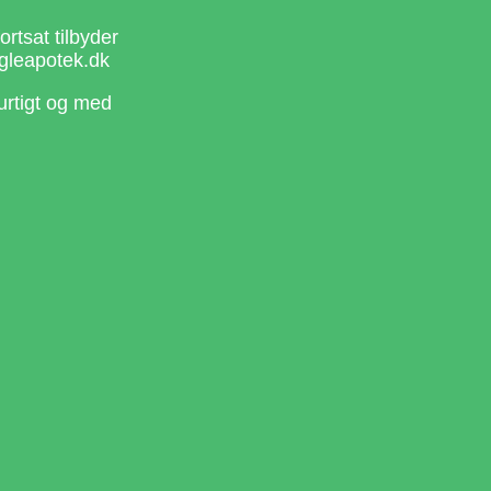
rtsat tilbyder
gleapotek.dk
urtigt og med