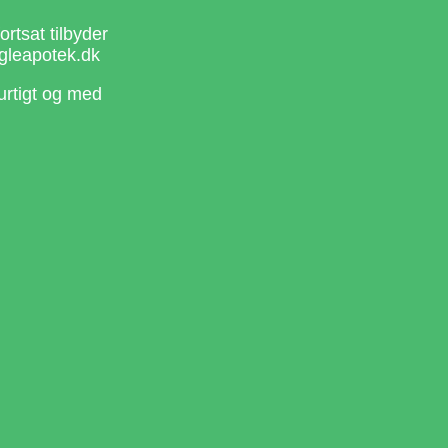
rtsat tilbyder
gleapotek.dk
urtigt og med