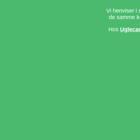
Vi henviser i 
de samme ke
Hos
Ugleca