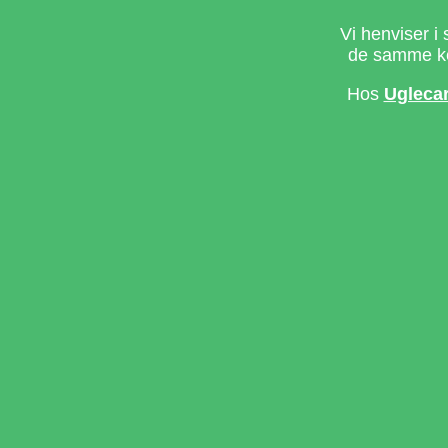
Vi henviser i 
de samme ke
Hos
Ugleca