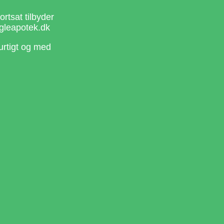
rtsat tilbyder
gleapotek.dk
urtigt og med