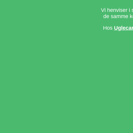
Vi henviser i 
de samme ke
Hos
Ugleca