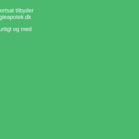
rtsat tilbyder
gleapotek.dk
urtigt og med