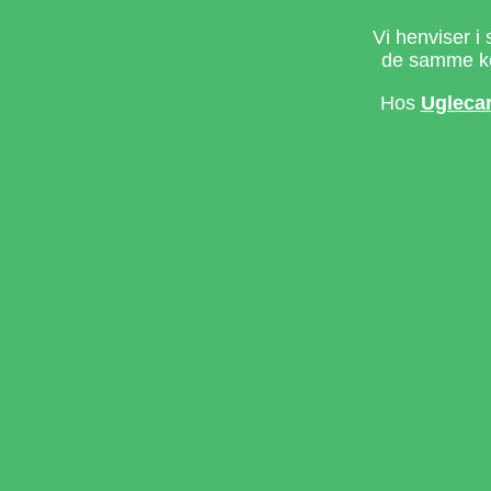
Vi henviser i 
de samme ke
Hos
Ugleca