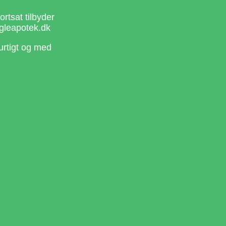
rtsat tilbyder
gleapotek.dk
urtigt og med