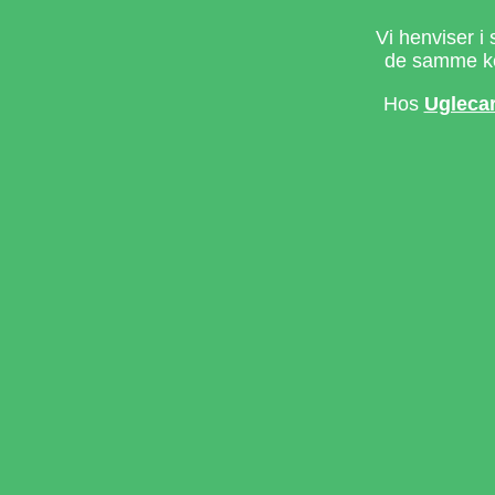
Vi henviser i 
de samme ke
Hos
Ugleca