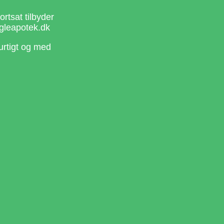
rtsat tilbyder
gleapotek.dk
urtigt og med