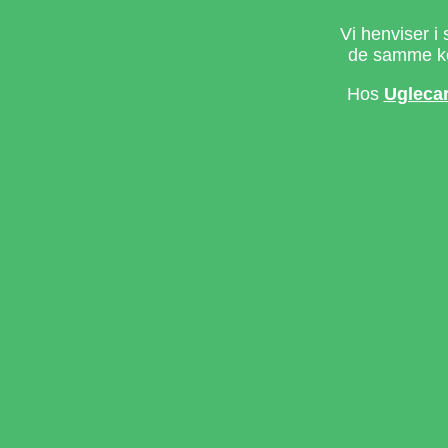
Vi henviser i 
de samme ke
Hos
Ugleca