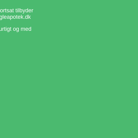
rtsat tilbyder
gleapotek.dk
urtigt og med