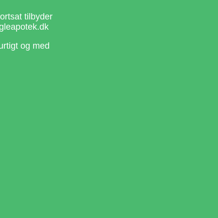
rtsat tilbyder
gleapotek.dk
urtigt og med