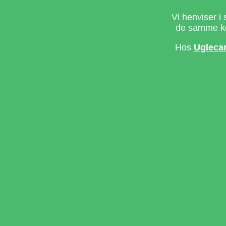
Vi henviser i 
de samme ke
Hos
Ugleca