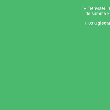
Vi henviser i 
de samme ke
Hos
Ugleca