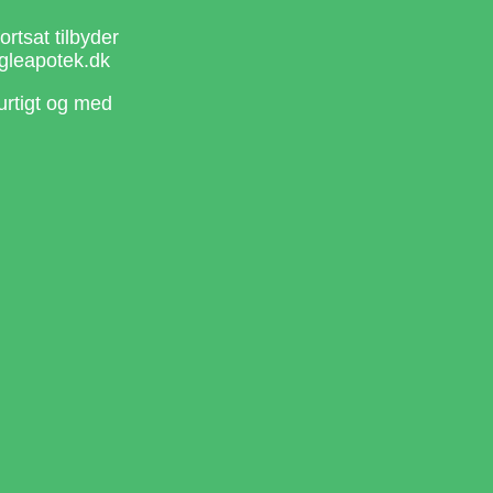
rtsat tilbyder
gleapotek.dk
urtigt og med