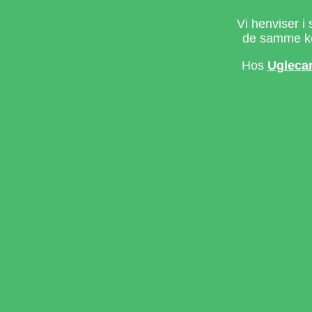
Vi henviser i 
de samme ke
Hos
Ugleca