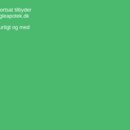
rtsat tilbyder
gleapotek.dk
urtigt og med