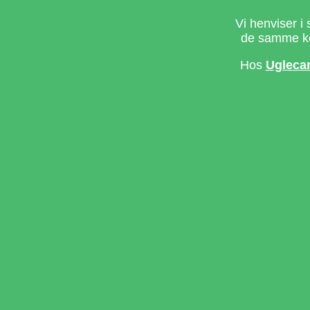
Vi henviser i 
de samme ke
Hos
Ugleca