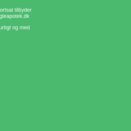
rtsat tilbyder
gleapotek.dk
urtigt og med