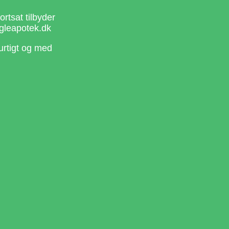
rtsat tilbyder
gleapotek.dk
urtigt og med