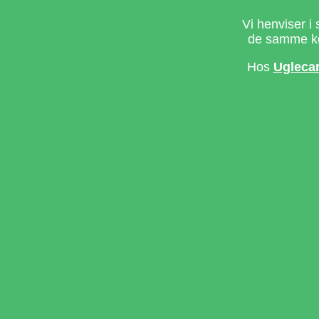
Vi henviser i 
de samme ke
Hos
Ugleca