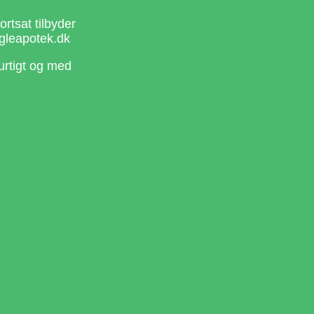
rtsat tilbyder
gleapotek.dk
urtigt og med