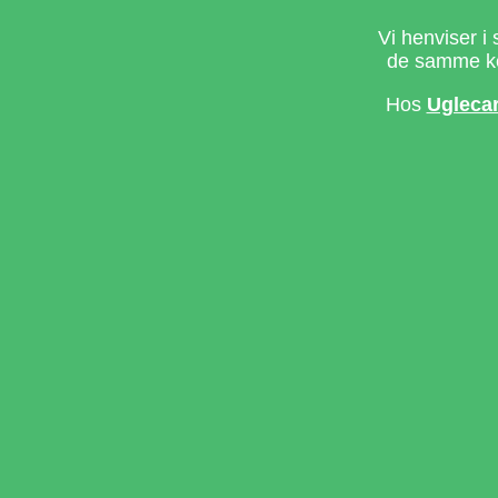
Vi henviser i 
de samme ke
Hos
Ugleca