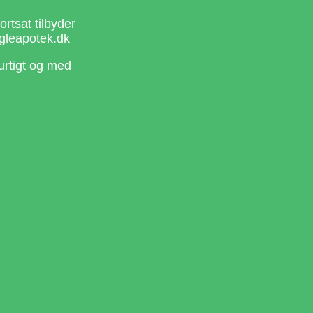
rtsat tilbyder
gleapotek.dk
urtigt og med