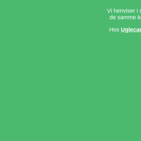
Vi henviser i 
de samme ke
Hos
Ugleca