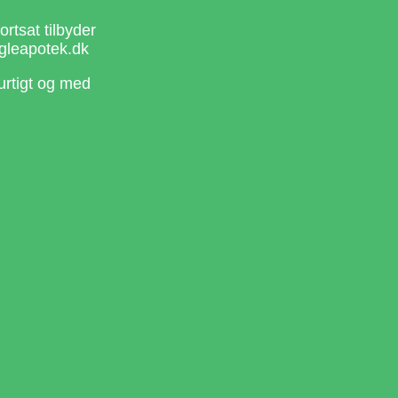
rtsat tilbyder
gleapotek.dk
urtigt og med