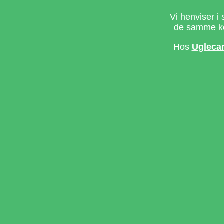
Vi henviser i 
de samme ke
Hos
Ugleca