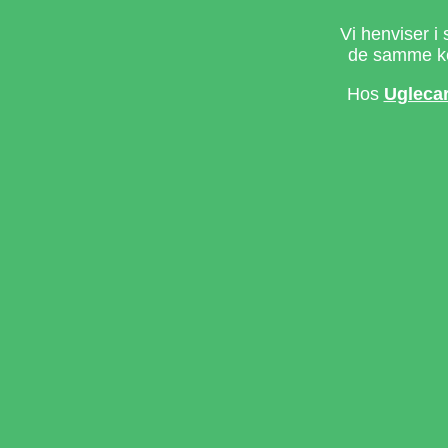
Vi henviser i 
de samme ke
Hos
Ugleca