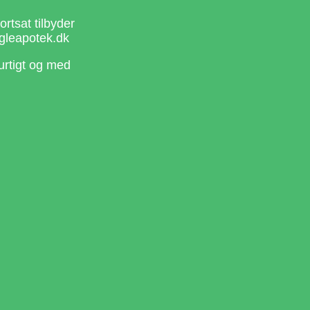
rtsat tilbyder
gleapotek.dk
urtigt og med