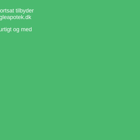
rtsat tilbyder
gleapotek.dk
urtigt og med