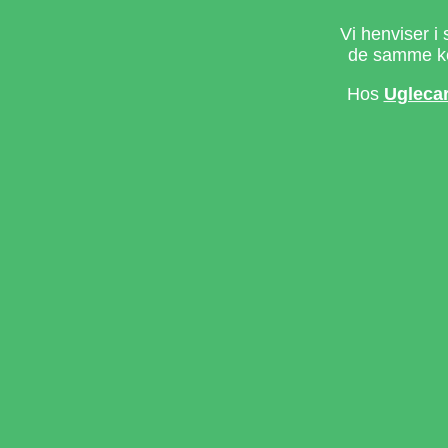
Vi henviser i 
de samme ke
Hos
Ugleca