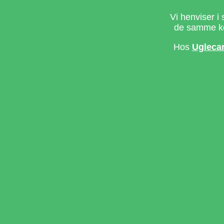
Vi henviser i 
de samme ke
Hos
Ugleca