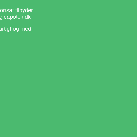
rtsat tilbyder
gleapotek.dk
urtigt og med