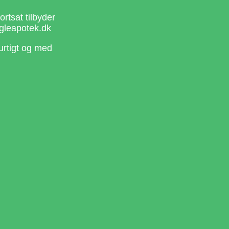
rtsat tilbyder
gleapotek.dk
urtigt og med