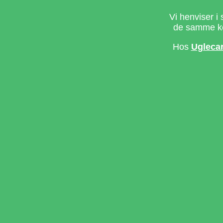
Vi henviser i 
de samme ke
Hos
Ugleca